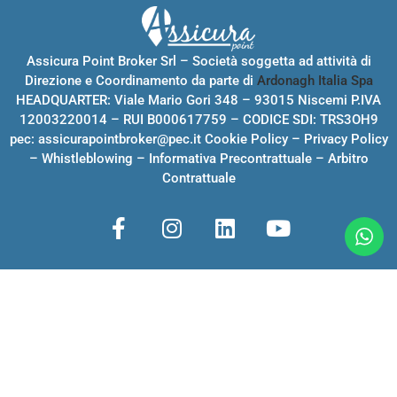
Assicura Point Broker Srl – Società soggetta ad attività di
Direzione e Coordinamento da parte di
Ardonagh Italia Spa
HEADQUARTER: Viale Mario Gori 348 – 93015 Niscemi P.IVA
12003220014 – RUI B000617759 – CODICE SDI: TRS3OH9
pec:
assicurapointbroker@pec.it
Cookie Policy
–
Privacy Policy
–
Whistleblowing
–
Informativa Precontrattuale
–
Arbitro
Contrattuale
INFO E CONTATTI