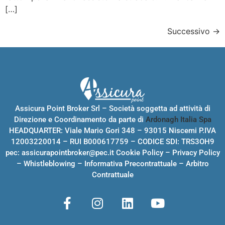
[…]
Successivo
→
Assicura Point Broker Srl – Società soggetta ad attività di
Direzione e Coordinamento da parte di
Ardonagh Italia Spa
HEADQUARTER: Viale Mario Gori 348 – 93015 Niscemi P.IVA
12003220014 – RUI B000617759 – CODICE SDI: TRS3OH9
pec:
assicurapointbroker@pec.it
Cookie Policy
–
Privacy Policy
–
Whistleblowing
–
Informativa Precontrattuale
–
Arbitro
Contrattuale