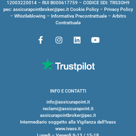
12003220014 – RUI B000617759 – CODICE SDI: TRS3OH9
pec:
assicurapointbroker@pec.it
Cookie Policy
–
Privacy Policy
–
Whistleblowing
–
Informativa Precontrattuale
–
Arbitro
Contrattuale
INFO E CONTATTI
info@assicurapoint.it
reclami@assicurapoint.it
assicurapointbroker@pec.it
Intermediario soggetto alla Vigilanza dell’Ivass
www.ivass.it
Lunedì – Venerdì 9-13 / 15-18