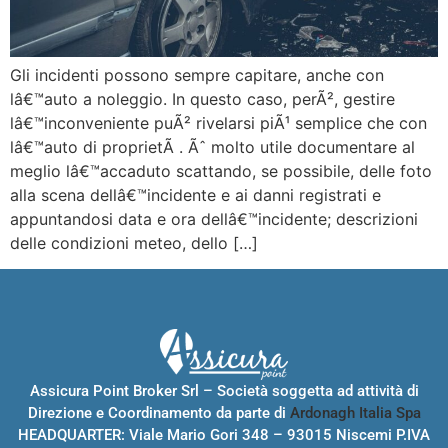
Gli incidenti possono sempre capitare, anche con
lâ€™auto a noleggio. In questo caso, perÃ², gestire
lâ€™inconveniente puÃ² rivelarsi piÃ¹ semplice che con
lâ€™auto di proprietÃ . Ãˆ molto utile documentare al
meglio lâ€™accaduto scattando, se possibile, delle foto
alla scena dellâ€™incidente e ai danni registrati e
appuntandosi data e ora dellâ€™incidente; descrizioni
delle condizioni meteo, dello […]
Assicura Point Broker Srl – Società soggetta ad attività di
Direzione e Coordinamento da parte di
Ardonagh Italia Spa
HEADQUARTER: Viale Mario Gori 348 – 93015 Niscemi P.IVA