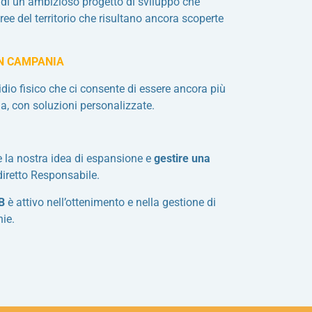
 di un ambizioso progetto di sviluppo che
ee del territorio che risultano ancora scoperte
 IN CAMPANIA
io fisico che ci consente di essere ancora più
ona, con soluzioni personalizzate.
e la nostra idea di espansione e
gestire una
l diretto Responsabile.
CB
è attivo nell’ottenimento e nella gestione di
ie.