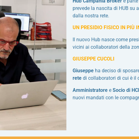
Hub Campania Broker
è parte
prevede la nascita di HUB su ar
dalla nostra rete.
UN PRESIDIO FISICO IN PIÙ
Il nuovo Hub nasce come presid
vicini ai collaboratori della z
GIUSEPPE CUCOLI
Giuseppe
ha deciso di sposar
rete
di collaboratori di cui è i
Amministratore
e
Socio di H
nuovi mandati con le compagn