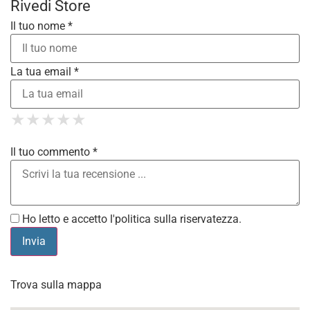
Rivedi Store
Il tuo nome *
La tua email *
1 Star
2 Stars
3 Stars
4 Stars
★
★
★
★
★
★
★
★
★
★
5 Stars
★
★
★
★
★
Il tuo commento *
Ho letto e accetto l'
politica sulla riservatezza
.
Trova sulla mappa