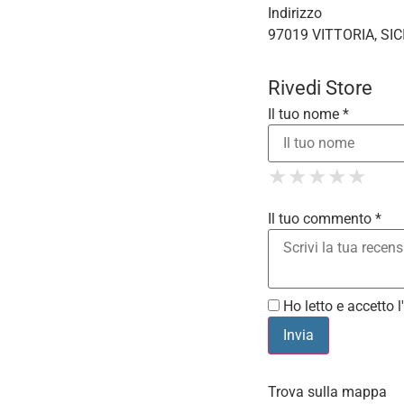
Indirizzo
97019 VITTORIA, SICI
Rivedi Store
Il tuo nome *
1 Star
2 St
3 S
4 
★
★
★
★
★
★
★
★
★
★
5
★
★
★
★
★
Il tuo commento *
Ho letto e accetto l'
Trova sulla mappa