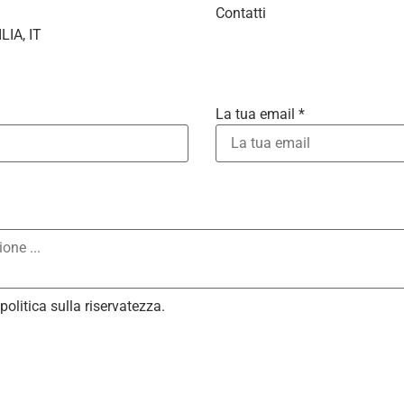
Contatti
LIA, IT
La tua email *
ars
tars
Stars
 Stars
politica sulla riservatezza
.