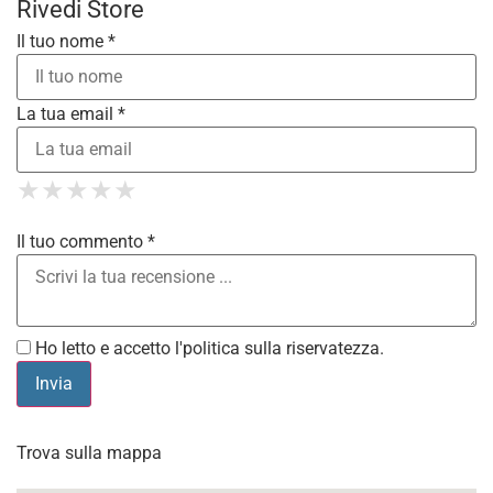
Rivedi Store
Il tuo nome *
La tua email *
1 Star
2 Stars
3 Stars
4 Stars
★
★
★
★
★
★
★
★
★
★
5 Stars
★
★
★
★
★
Il tuo commento *
Ho letto e accetto l'
politica sulla riservatezza
.
Trova sulla mappa