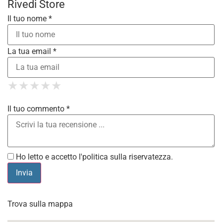
Rivedi Store
Il tuo nome *
La tua email *
1 Star
2 Stars
3 Stars
4 Stars
★
★
★
★
★
★
★
★
★
★
5 Stars
★
★
★
★
★
Il tuo commento *
Ho letto e accetto l'
politica sulla riservatezza
.
Trova sulla mappa