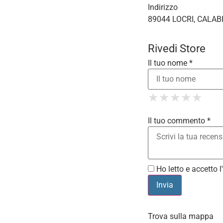
Indirizzo
89044 LOCRI, CALABR
Rivedi Store
Il tuo nome *
1 Star
2 St
3 S
4 
★
★
★
★
★
★
★
★
★
★
5
★
★
★
★
★
Il tuo commento *
Ho letto e accetto l'
Trova sulla mappa