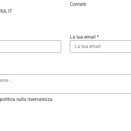
Contatti
IA, IT
La tua email *
ars
tars
Stars
 Stars
politica sulla riservatezza
.