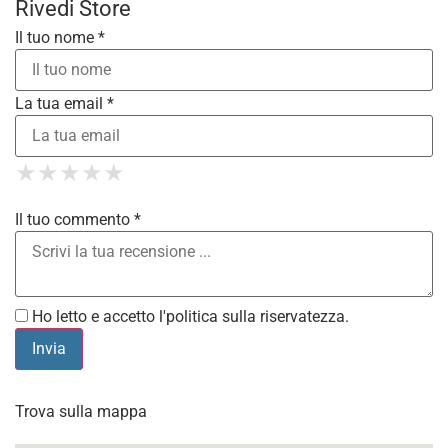
Rivedi Store
Il tuo nome *
La tua email *
1 Star
2 Stars
3 Stars
4 Stars
★
★
★
★
★
★
★
★
★
★
5 Stars
★
★
★
★
★
Il tuo commento *
Ho letto e accetto l'
politica sulla riservatezza
.
Trova sulla mappa