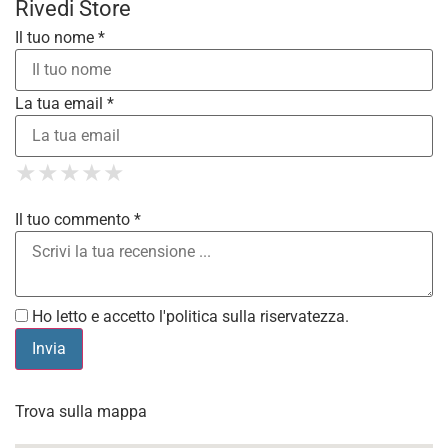
Rivedi Store
Il tuo nome *
La tua email *
1 Star
2 Stars
3 Stars
4 Stars
★
★
★
★
★
★
★
★
★
★
5 Stars
★
★
★
★
★
Il tuo commento *
Ho letto e accetto l'
politica sulla riservatezza
.
Trova sulla mappa