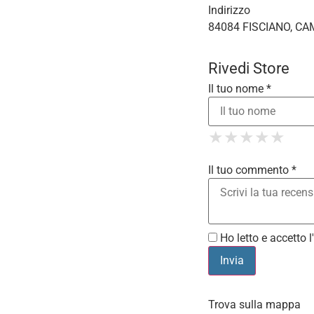
Indirizzo
84084 FISCIANO, CA
Rivedi Store
Il tuo nome *
1 Star
2 St
3 S
4 
★
★
★
★
★
★
★
★
★
★
5
★
★
★
★
★
Il tuo commento *
Ho letto e accetto l'
Trova sulla mappa