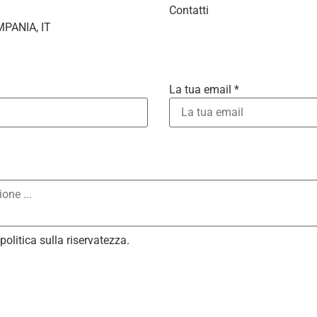
Contatti
MPANIA, IT
La tua email *
ars
tars
Stars
 Stars
politica sulla riservatezza
.