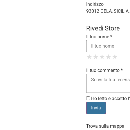
Indirizzo
93012 GELA, SICILIA,
Rivedi Store
Il tuo nome *
1 Star
2 St
3 S
4 
★
★
★
★
★
★
★
★
★
★
5
★
★
★
★
★
Il tuo commento *
Ho letto e accetto l'
Trova sulla mappa