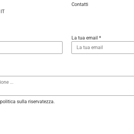
Contatti
 IT
La tua email *
ars
tars
Stars
 Stars
politica sulla riservatezza
.