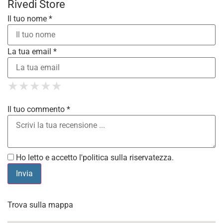
Rivedi Store
Il tuo nome *
La tua email *
1 Star
2 Stars
3 Stars
4 Stars
★
★
★
★
★
★
★
★
★
★
5 Stars
★
★
★
★
★
Il tuo commento *
Ho letto e accetto l'
politica sulla riservatezza
.
Trova sulla mappa