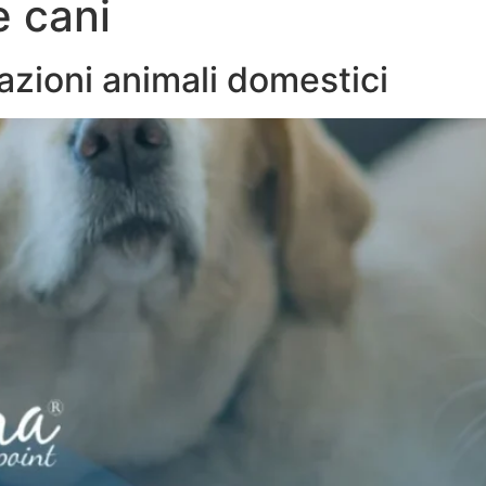
e cani
SIAMO
SOLUZIONI
MASTERCLASS
LAVORA CON NOI
zioni animali domestici