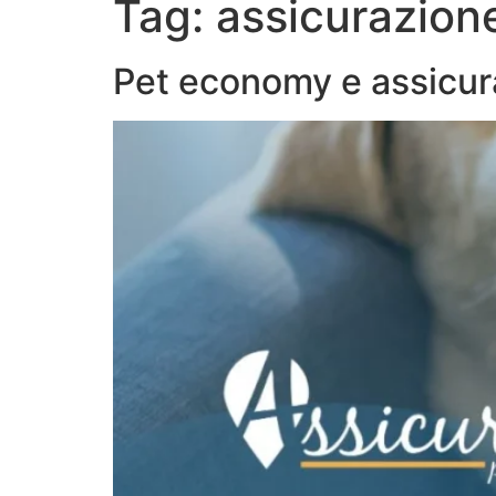
Tag:
assicurazion
CHI 
Pet economy e assicura