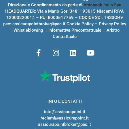
Direzione e Coordinamento da parte di
Ardonagh Italia Spa
HEADQUARTER: Viale Mario Gori 348 – 93015 Niscemi P.IVA
12003220014 – RUI B000617759 – CODICE SDI: TRS3OH9
pec:
assicurapointbroker@pec.it
Cookie Policy
–
Privacy Policy
–
Whistleblowing
–
Informativa Precontrattuale
–
Arbitro
Contrattuale
INFO E CONTATTI
info@assicurapoint.it
reclami@assicurapoint.it
assicurapointbroker@pec.it