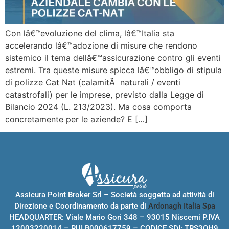
Con lâ€™evoluzione del clima, lâ€™Italia sta
accelerando lâ€™adozione di misure che rendono
sistemico il tema dellâ€™assicurazione contro gli eventi
estremi. Tra queste misure spicca lâ€™obbligo di stipula
di polizze Cat Nat (calamitÃ naturali / eventi
catastrofali) per le imprese, previsto dalla Legge di
Bilancio 2024 (L. 213/2023). Ma cosa comporta
concretamente per le aziende? E […]
Assicura Point Broker Srl – Società soggetta ad attività di
Direzione e Coordinamento da parte di
Ardonagh Italia Spa
HEADQUARTER: Viale Mario Gori 348 – 93015 Niscemi P.IVA
12003220014 – RUI B000617759 – CODICE SDI: TRS3OH9