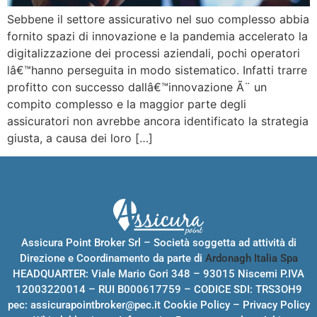
Sebbene il settore assicurativo nel suo complesso abbia
fornito spazi di innovazione e la pandemia accelerato la
digitalizzazione dei processi aziendali, pochi operatori
lâ€™hanno perseguita in modo sistematico. Infatti trarre
profitto con successo dallâ€™innovazione Ã¨ un
compito complesso e la maggior parte degli
assicuratori non avrebbe ancora identificato la strategia
giusta, a causa dei loro […]
Assicura Point Broker Srl – Società soggetta ad attività di
Direzione e Coordinamento da parte di
Ardonagh Italia Spa
HEADQUARTER: Viale Mario Gori 348 – 93015 Niscemi P.IVA
12003220014 – RUI B000617759 – CODICE SDI: TRS3OH9
pec:
assicurapointbroker@pec.it
Cookie Policy
–
Privacy Policy