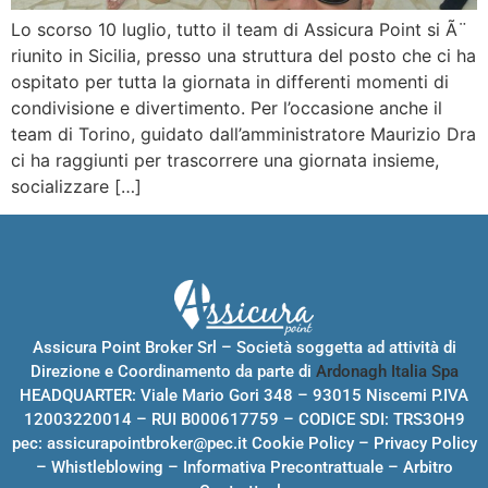
Lo scorso 10 luglio, tutto il team di Assicura Point si Ã¨
riunito in Sicilia, presso una struttura del posto che ci ha
ospitato per tutta la giornata in differenti momenti di
condivisione e divertimento. Per l’occasione anche il
team di Torino, guidato dall’amministratore Maurizio Dra
ci ha raggiunti per trascorrere una giornata insieme,
socializzare […]
Assicura Point Broker Srl – Società soggetta ad attività di
Direzione e Coordinamento da parte di
Ardonagh Italia Spa
HEADQUARTER: Viale Mario Gori 348 – 93015 Niscemi P.IVA
12003220014 – RUI B000617759 – CODICE SDI: TRS3OH9
pec:
assicurapointbroker@pec.it
Cookie Policy
–
Privacy Policy
–
Whistleblowing
–
Informativa Precontrattuale
–
Arbitro