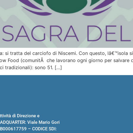
 si tratta del carciofo di Niscemi. Con questo, lâ€™isola si
 Slow Food (comunitÃ che lavorano ogni giorno per salvare 
ci tradizionali): sono 51. […]
tività di Direzione e
ADQUARTER: Viale Mario Gori
 B000617759 – CODICE SDI: