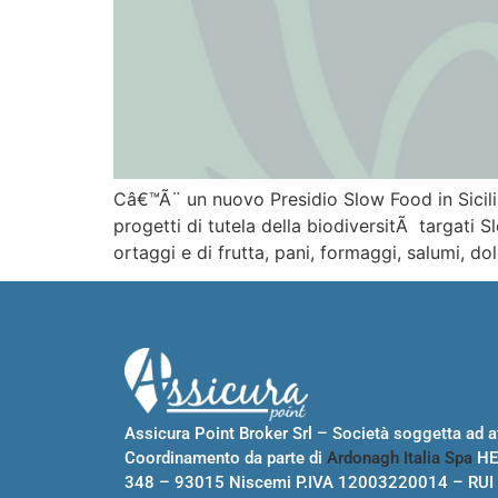
Câ€™Ã¨ un nuovo Presidio Slow Food in Sicilia:
progetti di tutela della biodiversitÃ targati
ortaggi e di frutta, pani, formaggi, salumi, dol
Assicura Point Broker Srl – Società soggetta ad at
Coordinamento da parte di
Ardonagh Italia Spa
HE
348 – 93015 Niscemi P.IVA 12003220014 – RUI