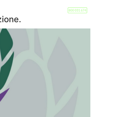
BLOG
zione.