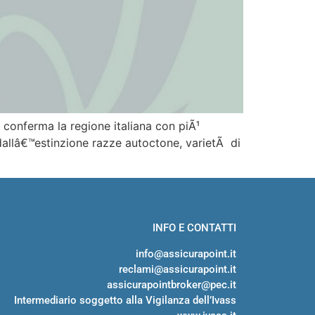
 conferma la regione italiana con piÃ¹
dallâ€™estinzione razze autoctone, varietÃ di
INFO E CONTATTI
info@assicurapoint.it
reclami@assicurapoint.it
assicurapointbroker@pec.it
Intermediario soggetto alla Vigilanza dell’Ivass