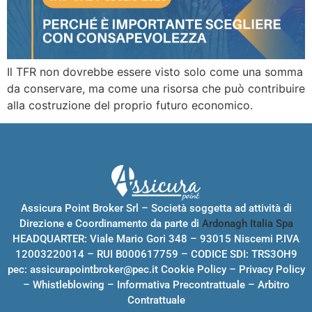
Il TFR non dovrebbe essere visto solo come una somma
da conservare, ma come una risorsa che può contribuire
alla costruzione del proprio futuro economico.
Assicura Point Broker Srl – Società soggetta ad attività di
Direzione e Coordinamento da parte di
Ardonagh Italia Spa
HEADQUARTER: Viale Mario Gori 348 – 93015 Niscemi P.IVA
12003220014 – RUI B000617759 – CODICE SDI: TRS3OH9
pec:
assicurapointbroker@pec.it
Cookie Policy
–
Privacy Policy
–
Whistleblowing
–
Informativa Precontrattuale
–
Arbitro
Contrattuale