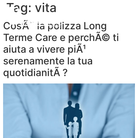
Tag:
vita
Cos’Ã¨ la polizza Long
Terme Care e perchÃ© ti
aiuta a vivere piÃ¹
serenamente la tua
quotidianitÃ ?