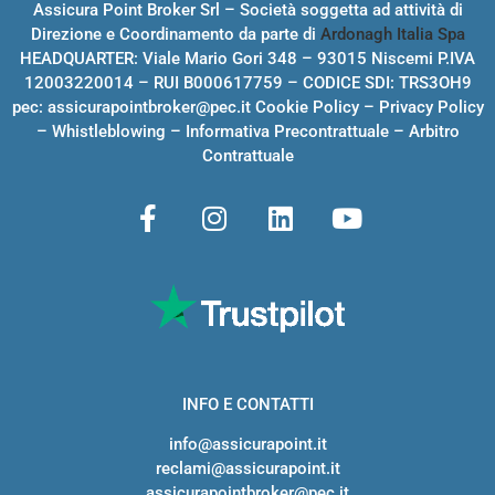
Assicura Point Broker Srl – Società soggetta ad attività di
Direzione e Coordinamento da parte di
Ardonagh Italia Spa
HEADQUARTER: Viale Mario Gori 348 – 93015 Niscemi P.IVA
12003220014 – RUI B000617759 – CODICE SDI: TRS3OH9
pec:
assicurapointbroker@pec.it
Cookie Policy
–
Privacy Policy
–
Whistleblowing
–
Informativa Precontrattuale
–
Arbitro
Contrattuale
INFO E CONTATTI
info@assicurapoint.it
reclami@assicurapoint.it
assicurapointbroker@pec.it