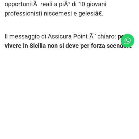
opportunitÃ reali a piÃ¹ di 10 giovani
professionisti niscemesi e gelesiâ€.
Il messaggio di Assicura Point Ã¨ chiaro:
per
vivere in Sicilia non si deve per forza scendere
a compressi, si deve avere coraggio, lo stesso
coraggio che Falcone e Borsellino hanno avuto
trentâ€™anni fa.
Noi diciamo
NOMAFIA
oggi e sempre!
Condividi
POTREBBE ANCHE PIACERTI