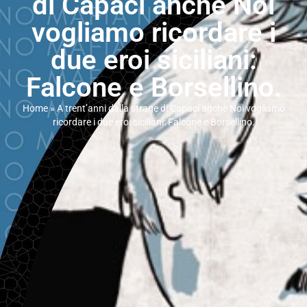
di Capaci anche Noi
vogliamo ricordare i
due eroi siciliani:
Falcone e Borsellino.
Home
»
A trent’anni dalla strage di Capaci anche Noi vogliamo
ricordare i due eroi siciliani: Falcone e Borsellino.