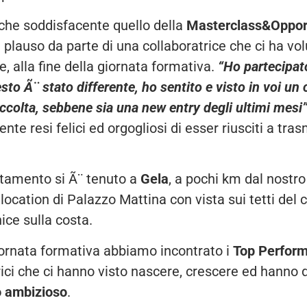
 che soddisfacente quello della
Masterclass&Oppor
plauso da parte di una collaboratrice che ci ha vol
, alla fine della giornata formativa.
“Ho partecipat
to Ã¨ stato differente, ho sentito e visto in voi un c
ccolta, sebbene sia una new entry degli ultimi mesi
nte resi felici ed orgogliosi di esser riusciti a tra
tamento si Ã¨ tenuto a
Gela
, a pochi km dal nostr
 location di Palazzo Mattina con vista sui tetti del c
ice sulla costa.
ornata formativa abbiamo incontrato i
Top Perfor
rici che ci hanno visto nascere, crescere ed hanno 
o ambizioso
.