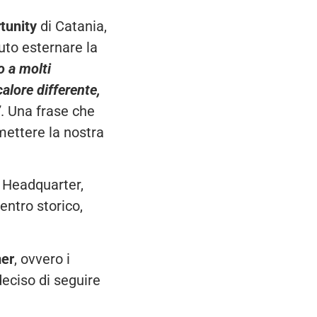
tunity
di Catania,
uto esternare la
o a molti
alore differente,
”
. Una frase che
smettere la nostra
o Headquarter,
entro storico,
mer
, ovvero i
deciso di seguire