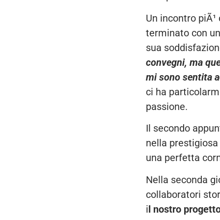
Un incontro piÃ¹
terminato con un 
sua soddisfazione
convegni, ma ques
mi sono sentita a
ci ha particolarme
passione.
Il secondo appun
nella prestigiosa
una perfetta corn
Nella seconda gi
collaboratori sto
i
l nostro progett