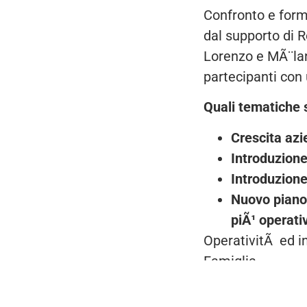
Confronto e form
dal supporto di R
Lorenzo e MÃ¨lan
partecipanti con 
Quali tematiche 
Crescita azi
Introduzione
Introduzione
Nuovo piano d
piÃ¹ operativ
OperativitÃ ed in
Famiglia.
Condividi