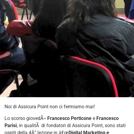
Noi di Assicura Point non ci fermiamo mai!
Lo scorso giovedÃ¬
Francesco Perticone
e
Francesco
Parisi
, in qualitÃ di fondatori di Assicura Point, sono stati
ospiti della 4Â° lezione in â€œ
Digital Marketing e