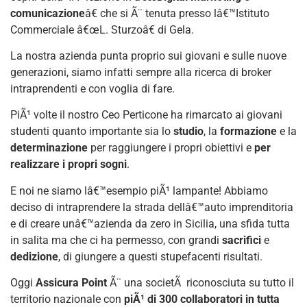
comunicazione
â€ che si Ã¨ tenuta presso lâ€™Istituto
Commerciale â€œL. Sturzoâ€ di Gela.
La nostra azienda punta proprio sui giovani e sulle nuove
generazioni, siamo infatti sempre alla ricerca di broker
intraprendenti e con voglia di fare.
PiÃ¹ volte il nostro Ceo Perticone ha rimarcato ai giovani
studenti quanto importante sia lo
studio
, la
formazione
e la
determinazione
per raggiungere i propri obiettivi e
per
realizzare i propri sogni
.
E noi ne siamo lâ€™esempio piÃ¹ lampante! Abbiamo
deciso di intraprendere la strada dellâ€™auto imprenditoria
e di creare unâ€™azienda da zero in Sicilia, una sfida tutta
in salita ma che ci ha permesso, con grandi
sacrifici
e
dedizione
, di giungere a questi stupefacenti risultati.
Oggi
Assicura Point
Ã¨ una societÃ riconosciuta su tutto il
territorio nazionale con
piÃ¹ di 300 collaboratori in tutta