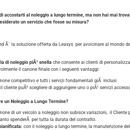
i accostarti al noleggio a lungo termine, ma non hai mai trovat
esiderato un servizio che fosse su misura?
ed Ã¨ la soluzione offerta da
Leasys
per avvicinare al mondo de
a di noleggio piÃ¹ snella
che consente ai clienti di personalizzar
volmente il canone finale con i seguenti vantaggi:
anone competitivo e tutti i servizi fondamentali giÃ inclusi
: il cliente puÃ² scegliere di aggiungere uno o piÃ¹ servizi accessor
e un Noleggio a Lungo Termine?
anone di un veicolo a noleggio non subisce variazioni, il Cliente 
nto spenderÃ per tutta la durata del contratto.
ianificata:
con il noleggio a lungo termine, la manutenzione del