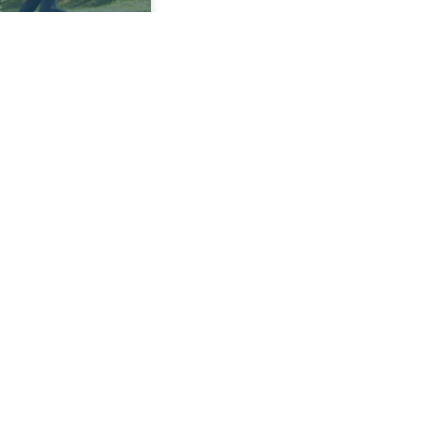
 luglio 2026
 obbligatoria sui
tini elettrici
o, 2026
INFO E CONTATTI
info@assicurapoint.it
reclami@assicurapoint.it