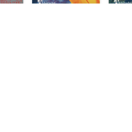
rifÃ il
Dal concerto di Bad
Dal 16
Bunny alle attività
polizza
commerciali: cosa
monopat
coprono davvero le
polizze Cat Nat?
20 Luglio, 2026
17 Lugli
tività di Direzione e