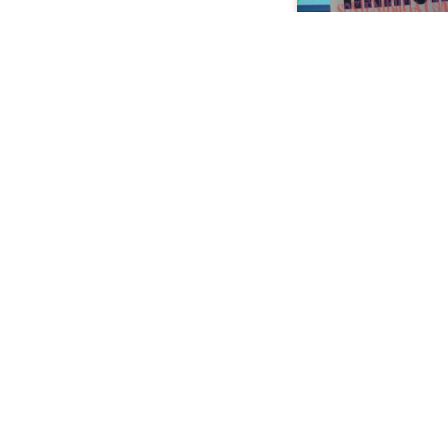
Assicura Point si 
look!
15 Dicembre, 2021
Assicura Point Broker Srl – Società soggetta ad at