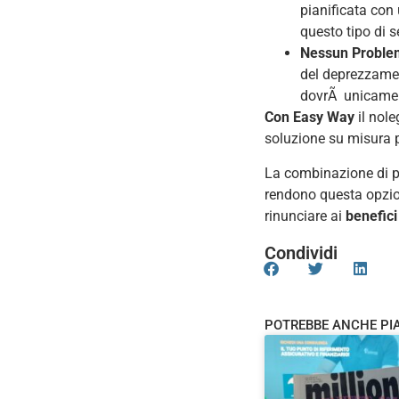
pianificata con 
questo tipo di s
Nessun Proble
del deprezzament
dovrÃ unicamente
Con Easy Way
il nol
soluzione su misura p
La combinazione di p
rendono questa opzion
rinunciare ai
benefici
Condividi
POTREBBE ANCHE PI