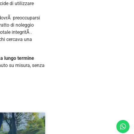
ide di utilizzare
n dovrÃ preoccuparsi
ratto di noleggio
tale integritÃ .
chi cercava una
 a lungo termine
auto su misura, senza