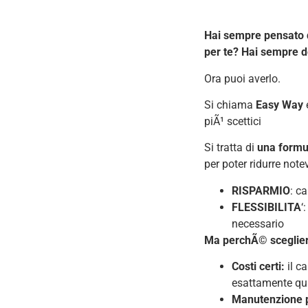
Hai sempre pensato d
per te?
Hai sempre d
Ora puoi averlo.
Si chiama
Easy Way
piÃ¹ scettici
Si tratta di
una formul
per poter ridurre note
RISPARMIO
: c
FLESSIBILITA
‘
necessario
Ma perchÃ© sceglier
Costi certi:
il c
esattamente qua
Manutenzione p