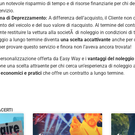
un notevole risparmio di tempo e di risorse finanziarie per chi dec
ervizio.
ma di Deprezzamento:
A differenza dell’acquisto, il Cliente no
o del veicolo e del suo valore di riacquisto. Al termine del cont
 restituire la vettura alla societÃ di noleggio in condizioni di to
eggio a lungo termine diventa
una scelta accattivante
anche per 
er provare questo servizio e finora non l’aveva ancora trovata!
ersonalizzazione offerta da Easy Way e i
vantaggi del noleggio
e una scelta attraente per chi cerca un’esperienza di noleggio 
 economici e pratici
che offre un contratto a lungo termine.
ACERTI