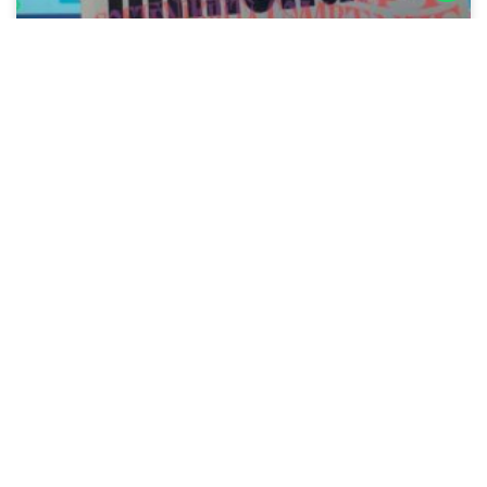
Assicura Point si rifÃ il look!
15 Dicembre, 2021