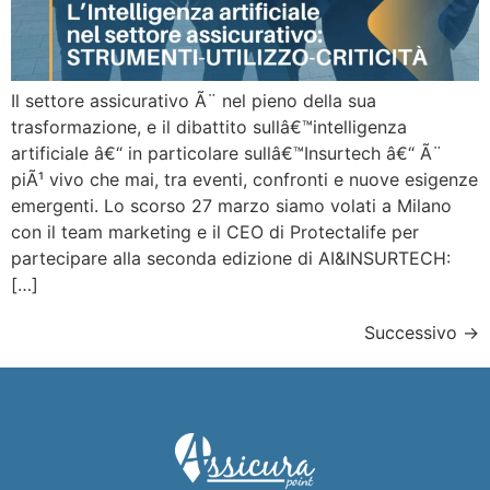
Il settore assicurativo Ã¨ nel pieno della sua
trasformazione, e il dibattito sullâ€™intelligenza
artificiale â€“ in particolare sullâ€™Insurtech â€“ Ã¨
piÃ¹ vivo che mai, tra eventi, confronti e nuove esigenze
emergenti. Lo scorso 27 marzo siamo volati a Milano
con il team marketing e il CEO di Protectalife per
partecipare alla seconda edizione di AI&INSURTECH:
[…]
Successivo
→