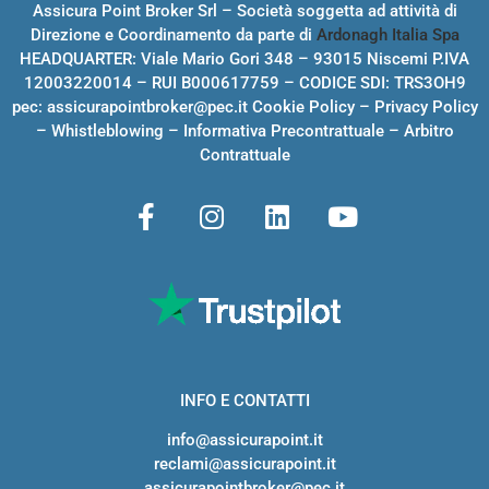
Assicura Point Broker Srl – Società soggetta ad attività di
Direzione e Coordinamento da parte di
Ardonagh Italia Spa
HEADQUARTER: Viale Mario Gori 348 – 93015 Niscemi P.IVA
12003220014 – RUI B000617759 – CODICE SDI: TRS3OH9
pec:
assicurapointbroker@pec.it
Cookie Policy
–
Privacy Policy
–
Whistleblowing
–
Informativa Precontrattuale
–
Arbitro
Contrattuale
INFO E CONTATTI
info@assicurapoint.it
reclami@assicurapoint.it
assicurapointbroker@pec.it