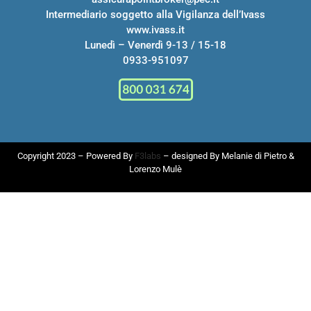
Intermediario soggetto alla Vigilanza dell’Ivass
www.ivass.it
Lunedì – Venerdì 9-13 / 15-18
0933-951097
Copyright 2023 – Powered By
F3labs
– designed By
Melanie di Pietro
&
Lorenzo Mulè