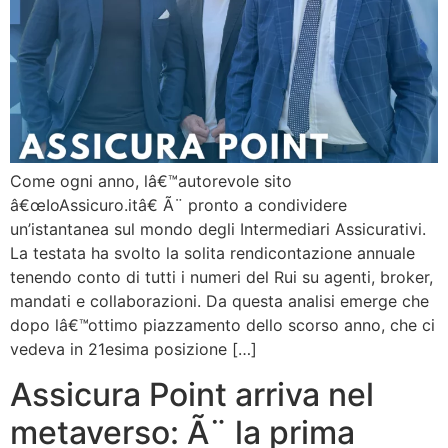
Come ogni anno, lâ€™autorevole sito
â€œIoAssicuro.itâ€ Ã¨ pronto a condividere
un’istantanea sul mondo degli Intermediari Assicurativi.
La testata ha svolto la solita rendicontazione annuale
tenendo conto di tutti i numeri del Rui su agenti, broker,
mandati e collaborazioni. Da questa analisi emerge che
dopo lâ€™ottimo piazzamento dello scorso anno, che ci
vedeva in 21esima posizione […]
Assicura Point arriva nel
metaverso: Ã¨ la prima